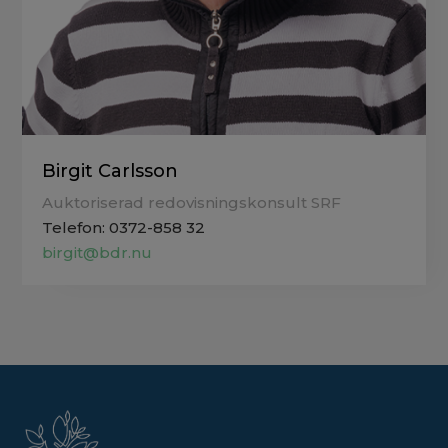
Birgit Carlsson
Auktoriserad redovisningskonsult SRF
Telefon: 0372-858 32
birgit@bdr.nu