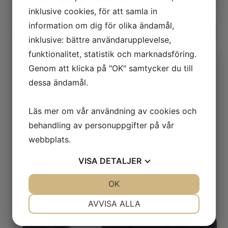
maria@bdr.nu
inklusive cookies, för att samla in
information om dig för olika ändamål,
inklusive: bättre användarupplevelse,
funktionalitet, statistik och marknadsföring.
Genom att klicka på "OK" samtycker du till
dessa ändamål.
Läs mer om vår användning av cookies och
behandling av personuppgifter på vår
webbplats.
VISA
DETALJER
JA
NEJ
OK
JA
NEJ
NÖDVÄNDIG
INSTÄLLNINGAR
AVVISA ALLA
JA
NEJ
JA
NEJ